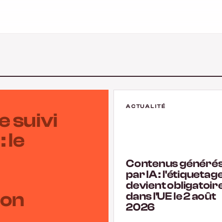
ACTUALITÉ
e suivi
 le
Contenus généré
par IA : l'étiquetag
devient obligatoir
ion
dans l'UE le 2 août
2026