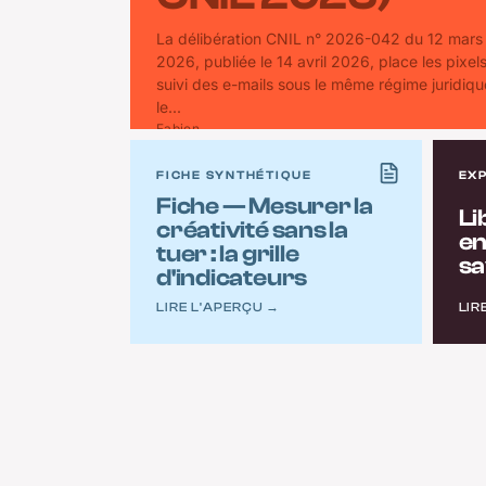
La délibération CNIL n° 2026-042 du 12 mars
2026, publiée le 14 avril 2026, place les pixel
suivi des e-mails sous le même régime juridiq
le...
Fabien
FICHE SYNTHÉTIQUE
EX
Fiche — Mesurer la
Li
créativité sans la
en
tuer : la grille
sa
d'indicateurs
LIRE L'APERÇU →
LIR