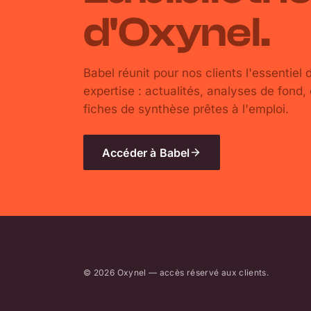
d'Oxynel.
Babel réunit pour nos clients l'essentiel 
expertise : actualités, analyses de fond,
fiches de synthèse prêtes à l'emploi.
Accéder à Babel
© 2026 Oxynel — accès réservé aux clients.