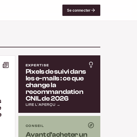
Se connecter
EXPERTISE
Pixels de suivi dans
les e-mails : ce que
change la
recommandation
CNIL de 2026
s
LIRE L'APERÇU →
e
e
CONSEIL
Avant d'acheter un