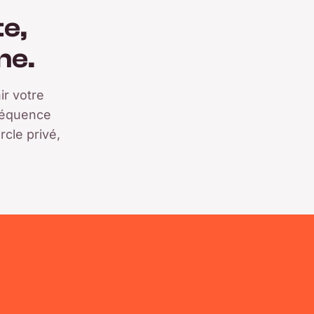
e,
ne.
ir votre
fréquence
cle privé,