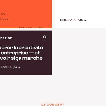
s de
ue que
LIRE L'APERÇU →
LIRE L'APERÇU →
PERTISE
bérer la créativité
 entreprise — et
voir si ça marche
E L'APERÇU →
LE CONCEPT